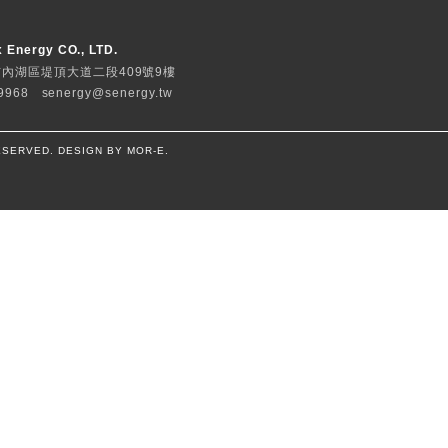
City Charger 200k
流快充充電樁
200kW 雙槍同時輸出，提高使
支援動態輸出分配優化充電服務
1