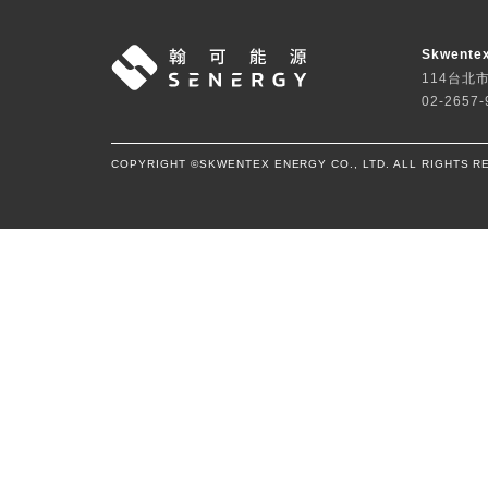
City Charger 100kW
直
50kW / 100kW 雙槍同時輸出
動態分配充電輸出優化充電服務