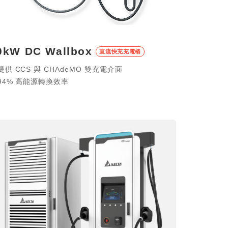
30kW DC Wallbo
充電器
種充電情境
提供 CCS 與 CHAdeMO
94% 高能源轉換效率